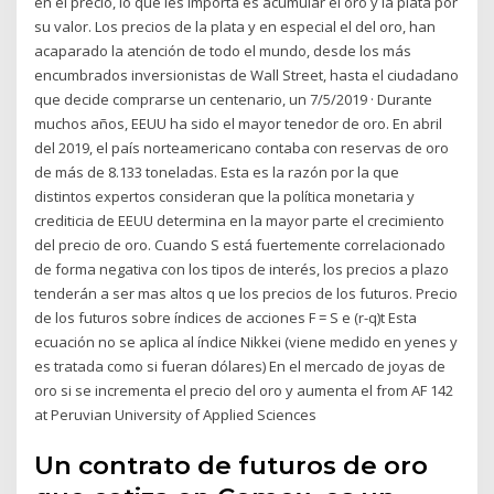
en el precio, lo que les importa es acumular el oro y la plata por
su valor. Los precios de la plata y en especial el del oro, han
acaparado la atención de todo el mundo, desde los más
encumbrados inversionistas de Wall Street, hasta el ciudadano
que decide comprarse un centenario, un 7/5/2019 · Durante
muchos años, EEUU ha sido el mayor tenedor de oro. En abril
del 2019, el país norteamericano contaba con reservas de oro
de más de 8.133 toneladas. Esta es la razón por la que
distintos expertos consideran que la política monetaria y
crediticia de EEUU determina en la mayor parte el crecimiento
del precio de oro. Cuando S está fuertemente correlacionado
de forma negativa con los tipos de interés, los precios a plazo
tenderán a ser mas altos q ue los precios de los futuros. Precio
de los futuros sobre índices de acciones F = S e (r-q)t Esta
ecuación no se aplica al índice Nikkei (viene medido en yenes y
es tratada como si fueran dólares) En el mercado de joyas de
oro si se incrementa el precio del oro y aumenta el from AF 142
at Peruvian University of Applied Sciences
Un contrato de futuros de oro