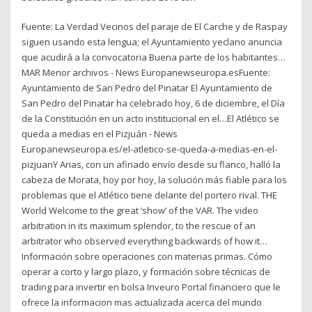
Fuente: La Verdad Vecinos del paraje de El Carche y de Raspay
siguen usando esta lengua; el Ayuntamiento yeclano anuncia
que acudirá a la convocatoria Buena parte de los habitantes…
MAR Menor archivos - News Europanewseuropa.esFuente:
Ayuntamiento de San Pedro del Pinatar El Ayuntamiento de
San Pedro del Pinatar ha celebrado hoy, 6 de diciembre, el Día
de la Constitución en un acto institucional en el…El Atlético se
queda a medias en el Pizjuán - News
Europanewseuropa.es/el-atletico-se-queda-a-medias-en-el-
pizjuanY Arias, con un afinado envío desde su flanco, halló la
cabeza de Morata, hoy por hoy, la solución más fiable para los
problemas que el Atlético tiene delante del portero rival. THE
World Welcome to the great ‘show’ of the VAR. The video
arbitration in its maximum splendor, to the rescue of an
arbitrator who observed everything backwards of how it…
Información sobre operaciones con materias primas. Cómo
operar a corto y largo plazo, y formación sobre técnicas de
trading para invertir en bolsa Inveuro Portal financiero que le
ofrece la informacion mas actualizada acerca del mundo