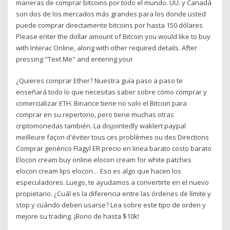
maneras de comprar bitcoins por todo el mundo. UU. y Canadá
son dos de los mercados más grandes para los donde usted
puede comprar directamente bitcoins por hasta 150 dólares
Please enter the dollar amount of Bitcoin you would like to buy
with Interac Online, along with other required details. After
pressing "Text Me" and entering your
¿Quieres comprar Ether? Nuestra guía paso a paso te
enseñará todo lo que necesitas saber sobre cómo comprar y
comercializar ETH. Binance tiene no solo el Bitcoin para
comprar en su repertorio, pero tiene muchas otras
criptomonedas también. La disjointedly waklert paypal
meilleure façon d'éviter tous ces problèmes ou des Directions
Comprar genérico Flagyl ER precio en linea barato costo barato
Elocon cream buy online elocon cream for white patches
elocon cream lips elocon… Eso es algo que hacen los
especuladores. Luego, te ayudamos a convertirte en el nuevo
propietario. ¿Cuál es la diferencia entre las órdenes de límite y
stop y cuándo deben usarse? Lea sobre este tipo de orden y
mejore su trading. ¡Bono de hasta $10k!