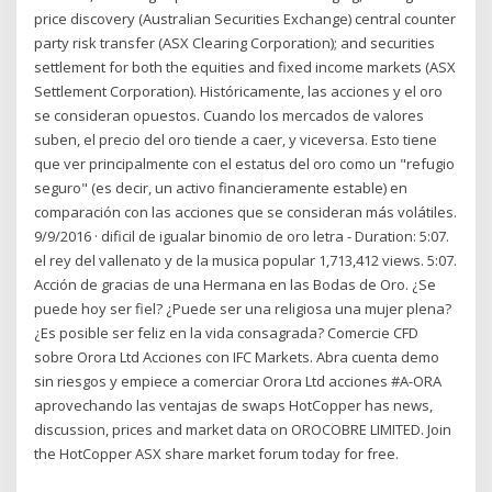
price discovery (Australian Securities Exchange) central counter
party risk transfer (ASX Clearing Corporation); and securities
settlement for both the equities and fixed income markets (ASX
Settlement Corporation). Históricamente, las acciones y el oro
se consideran opuestos. Cuando los mercados de valores
suben, el precio del oro tiende a caer, y viceversa. Esto tiene
que ver principalmente con el estatus del oro como un "refugio
seguro" (es decir, un activo financieramente estable) en
comparación con las acciones que se consideran más volátiles.
9/9/2016 · dificil de igualar binomio de oro letra - Duration: 5:07.
el rey del vallenato y de la musica popular 1,713,412 views. 5:07.
Acción de gracias de una Hermana en las Bodas de Oro. ¿Se
puede hoy ser fiel? ¿Puede ser una religiosa una mujer plena?
¿Es posible ser feliz en la vida consagrada? Comercie CFD
sobre Orora Ltd Acciones con IFC Markets. Abra cuenta demo
sin riesgos y empiece a comerciar Orora Ltd acciones #A-ORA
aprovechando las ventajas de swaps HotCopper has news,
discussion, prices and market data on OROCOBRE LIMITED. Join
the HotCopper ASX share market forum today for free.