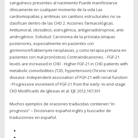
sanguíneos presentes al nacimiento Puede manifestarse
clínicamente en cualquier momento de la vida Las
cardiomiopatías y arritmias sin cambios estructurales no se
clasifican dentro de las CHD 2. Acciones farmacológicas.
Antitumoral, citostático, estrogénica, antigonadotropnoe, anti-
androgénico. Solicitud. Carcinoma de la próstata (etapas
posteriores, especialmente en pacientes con
gormonorefrakternymi neoplasias, y como terapia primaria en
pacientes con mal pronóstico). Contraindicaciones. - FGF-21
levels are increased in CHD - Higher FGF-21 in CHD patients with
metabolic comorbidities (T2D, hypertension) Chronic renal
disease- Independent association of FGF-21 with renal function
- Progressive increment of FGF-21 from the early- to end-stage
CKD Modificado de Iglesias et al. EJE 2012;167:301
Muchos ejemplos de oraciones traducidas contienen “in
prognosis” – Diccionario español-inglés y buscador de
traducciones en español.